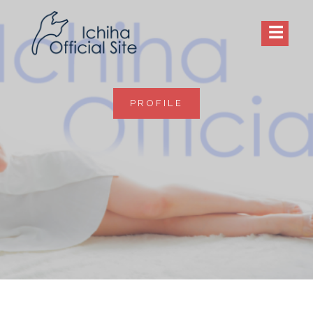
Skip
to
ICHIHA AMATSU – official site
いちはす
content
PROFILE