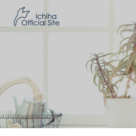
Skip
to
ICHIHA AMATSU – official site
いちはす
content